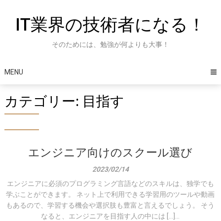
Skip
to
IT業界の技術者になる！
content
そのためには、勉強が何よりも大事！
MENU
カテゴリー:
目指す
エンジニア向けのスクール選び
2023/02/14
エンジニアに必須のプログラミング言語などのスキルは、独学でも
学ぶことができます。 ネット上で利用できる学習用のツールや動画
もあるので、学習する機会や選択肢も豊富と言えるでしょう。 そう
なると、エンジニアを目指す人の中には […]...